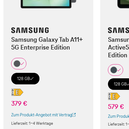
Samsung Galaxy Tab A11+
Samsun
5G Enterprise Edition
Active5
Edition
128 GB
128 GB
379 €
579 €
Zum Produkt-Angebot mit Vertrag
Zum Produk
(Der Link wird in einem neuen Tab geöffnet)
(Der Link w
Lieferzeit:
1-4 Werktage
Lieferzeit:
1