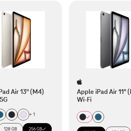
Pad Air 13" (M4)
Apple iPad Air 11" 
 5G
Wi-Fi
+ 1
128 GB
256 GB