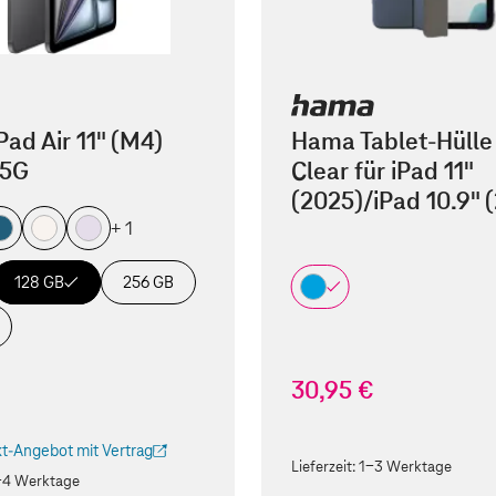
Pad Air 11" (M4)
Hama Tablet-Hülle
 5G
Clear für iPad 11"
(2025)/iPad 10.9" 
+ 1
128 GB
256 GB
30,95 €
t-Angebot mit Vertrag
ird in einem neuen Tab geöffnet)
Lieferzeit:
1-3 Werktage
-4 Werktage