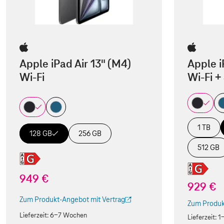
Apple iPad Air 13" (M4)
Apple i
Wi-Fi
Wi-Fi +
1 TB
128 GB
256 GB
512 GB
949 €
929 €
Zum Produkt-Angebot mit Vertrag
(Der Link wird in einem neuen Tab geöffnet)
Zum Produk
(Der Link w
Lieferzeit:
6-7 Wochen
Lieferzeit:
1