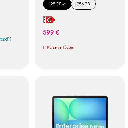
128 GB
256 GB
599 €
trag
 Tab geöffnet)
In Kürze verfügbar