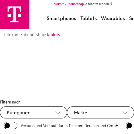
Telekom Zubehörshop
Geschäftskunden
(Wird in einem neuen Tab geöffnet)
Smartphones
Tablets
Wearables
S
Telekom Zubehörshop
·
Tablets
Filtern nach:
Kategorien
Marke
Versand und Verkauf durch Telekom Deutschland GmbH