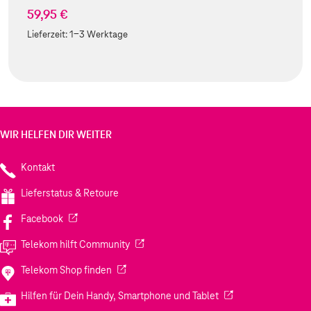
59,95 €
Lieferzeit:
1-3 Werktage
WIR HELFEN DIR WEITER
Kontakt
Lieferstatus & Retoure
(Wird in einem neuen Tab geöffnet)
Facebook
(Wird in einem neuen Tab geöffnet)
Telekom hilft Community
(Wird in einem neuen Tab geöffnet)
Telekom Shop finden
(Wird in einem neuen
Hilfen für Dein Handy, Smartphone und Tablet