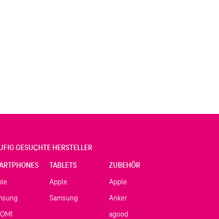
UFIG GESUCHTE HERSTELLER
ARTPHONES
TABLETS
ZUBEHÖR
ple
Apple
Apple
msung
Samsung
Anker
AOMI
agood