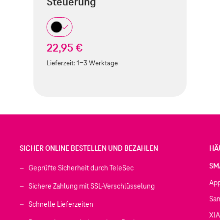
Steuerung
22,95 €
Lieferzeit:
1-3 Werktage
SICHER ONLINE BESTELLEN UND BEZAHLEN
HÄ
SM
Geprüfte Sicherheit durch TeleSec
Ap
Sichere Zahlung mit SSL-Verschlüsselung
Sa
Schnelle Lieferzeiten
XI