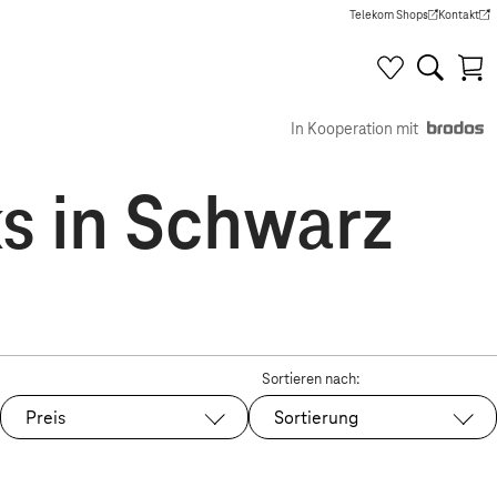
Telekom Shops
Kontakt
(Wird in einem neuen Tab g
(Wird in e
In Kooperation mit
s in Schwarz
Sortieren nach:
Preis
Sortierung