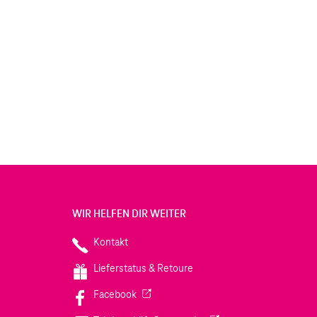
WIR HELFEN DIR WEITER
Kontakt
Lieferstatus & Retoure
(Wird in einem neuen Tab geöffnet)
Facebook