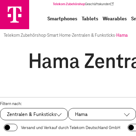
Telekom Zubehörshop
Geschäftskunden
(Wird in einem neuen Tab geöffnet)
Smartphones
Tablets
Wearables
S
Telekom Zubehörshop
·
Smart Home
·
Zentralen & Funksticks
·
Hama
Hama Zentra
Filtern nach:
Zentralen & Funksticks
Hama
Ausgewählt:
Ausgewählt:
Versand und Verkauf durch Telekom Deutschland GmbH