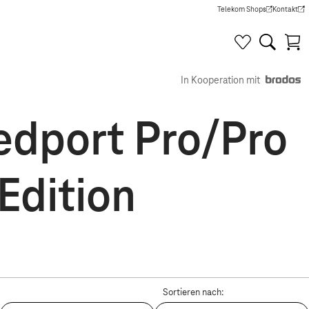
Telekom Shops
Kontakt
(Wird in einem neuen Tab g
(Wird in e
In Kooperation mit
edport Pro/Pro
Edition
Sortieren nach: