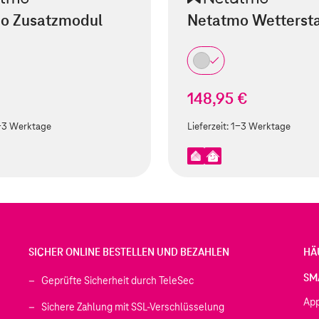
o Zusatzmodul
Netatmo Wettersta
148,95 €
-3 Werktage
Lieferzeit:
1-3 Werktage
SICHER ONLINE BESTELLEN UND BEZAHLEN
HÄ
SM
Geprüfte Sicherheit durch TeleSec
Ap
Sichere Zahlung mit SSL-Verschlüsselung