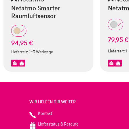
Netatmo Smarter
Netatm
Raumluftsensor
79,95 €
94,95 €
Lieferzeit:
1
Lieferzeit:
1-3 Werktage
WIR HELFEN DIR WEITER
Kontakt
Lieferstatus & Retoure