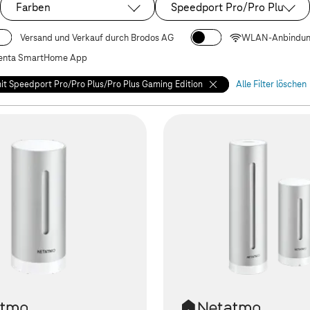
Farben
Speedport Pro/Pro Plus/Pro
Ausgewählt:
Versand und Verkauf durch Brodos AG
WLAN-Anbindu
nta SmartHome App
it Speedport Pro/Pro Plus/Pro Plus Gaming Edition
Alle Filter löschen