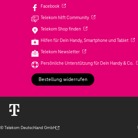
(Wird in einem neuen Tab geöffnet)
Facebook
(Wird in einem neuen Tab
Telekom hilft Community
(Wird in einem neuen Tab geö
Telekom Shop finden
(Wir
Hilfen für Dein Handy, Smartphone und Tablet
(Wird in einem neuen Tab geöf
Telekom Newsletter
(W
Persönliche Unterstützung für Dein Handy & Co.
Bestellung widerrufen
© Telekom Deutschland GmbH
(Der Link wird in einem neuen Tab geöffnet)