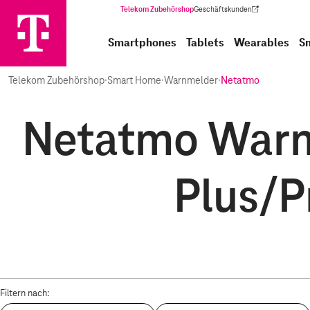
Telekom Zubehörshop
Geschäftskunden
(Wird in einem neuen Tab geöffnet)
Smartphones
Tablets
Wearables
S
Telekom Zubehörshop
·
Smart Home
·
Warnmelder
·
Netatmo
Netatmo Warnm
Plus/P
Filtern nach: