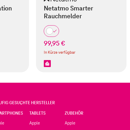
tion
Netatmo Smarter
Rauchmelder
99,95 €
In Kürze verfügbar
UFIG GESUCHTE HERSTELLER
ARTPHONES
TABLETS
ZUBEHÖR
ple
Apple
Apple