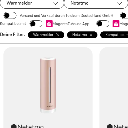
Warnmelder
Netatmo
Ausgewählt:
Ausgewählt:
Versand und Verkauf durch Telekom Deutschland GmbH
Kompatibel mit
MagentaZuhause App
Mage
Deine Filter:
Warnmelder
Netatmo
Kompatibel m