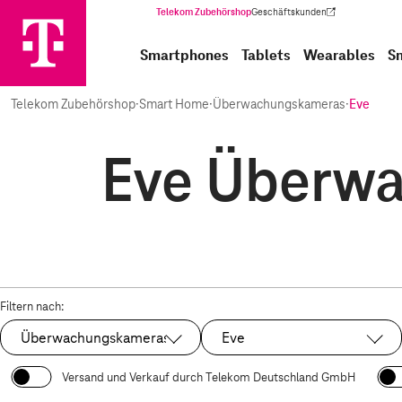
Telekom Zubehörshop
Geschäftskunden
(Wird in einem neuen Tab geöffnet)
Smartphones
Tablets
Wearables
S
Telekom Zubehörshop
·
Smart Home
·
Überwachungskameras
·
Eve
Eve Überwa
Filtern nach:
Überwachungskameras
Eve
Ausgewählt:
Ausgewählt:
Versand und Verkauf durch Telekom Deutschland GmbH