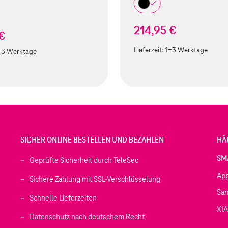
214,95 €
 €
Lieferzeit:
1-3 Werktage
-3 Werktage
SICHER ONLINE BESTELLEN UND BEZAHLEN
HÄ
SM
Geprüfte Sicherheit durch TeleSec
Ap
Sichere Zahlung mit SSL-Verschlüsselung
Sa
Schnelle Lieferzeiten
XI
 geöffnet)
Datenschutz nach deutschem Recht