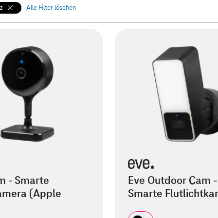
z
Alle Filter löschen
m - Smarte
Eve Outdoor Cam -
amera (Apple
Smarte Flutlichtk