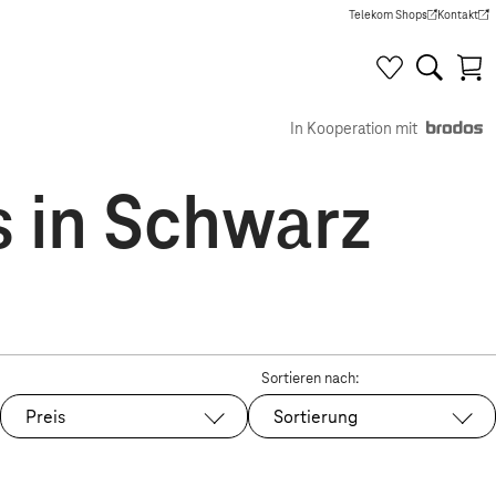
Telekom Shops
Kontakt
(Wird in einem neuen Tab g
(Wird in e
In Kooperation mit
 in Schwarz
Sortieren nach:
Preis
Sortierung