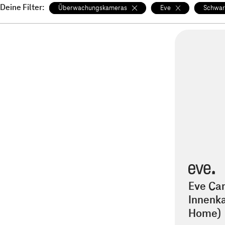
Deine Filter:
Überwachungskameras
Eve
Schwar
Eve Ca
Innenk
Home)