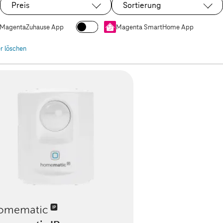
Preis
Sortierung
MagentaZuhause App
Magenta SmartHome App
er löschen