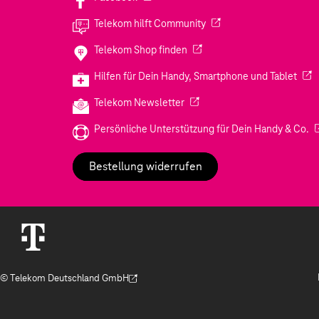
(Wird in einem neuen Tab
Telekom hilft Community
(Wird in einem neuen Tab geö
Telekom Shop finden
(Wir
Hilfen für Dein Handy, Smartphone und Tablet
(Wird in einem neuen Tab geöf
Telekom Newsletter
(W
Persönliche Unterstützung für Dein Handy & Co.
Bestellung widerrufen
© Telekom Deutschland GmbH
(Der Link wird in einem neuen Tab geöffnet)