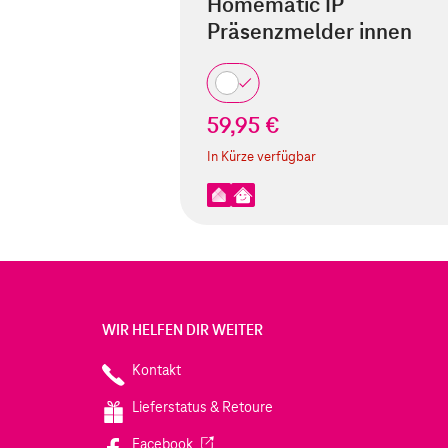
Homematic IP
Präsenzmelder innen
59,95 €
In Kürze verfügbar
WIR HELFEN DIR WEITER
Kontakt
Lieferstatus & Retoure
(Wird in einem neuen Tab geöffnet)
Facebook