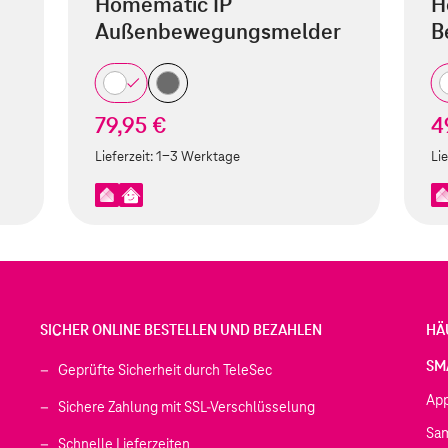
Homematic IP
H
Außenbewegungsmelder
B
79,95 €
4
Lieferzeit:
1-3 Werktage
Lie
SICHER ONLINE BESTELLEN UND BEZAHLEN
HÄ
SM
Geprüfte Sicherheit durch TeleSec
Ap
Sichere Zahlung mit SSL-Verschlüsselung
Sa
Schnelle Lieferzeiten