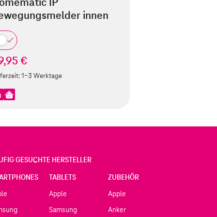
omematic IP
ewegungsmelder innen
9,95 €
ferzeit:
1-3 Werktage
UFIG GESUCHTE HERSTELLER
ARTPHONES
TABLETS
ZUBEHÖR
ple
Apple
Apple
msung
Samsung
Anker