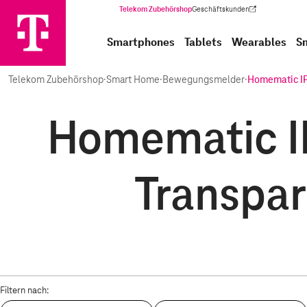
Telekom Zubehörshop
Geschäftskunden
(Wird in einem neuen Tab geöffnet)
Smartphones
Tablets
Wearables
S
Telekom Zubehörshop
·
Smart Home
·
Bewegungsmelder
·
Homematic I
Homematic I
Transpar
Filtern nach: