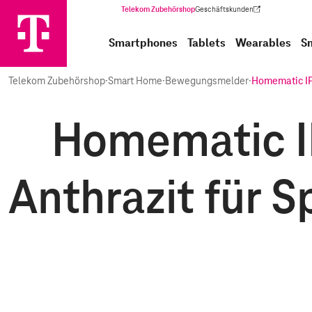
Telekom Zubehörshop
Geschäftskunden
(Wird in einem neuen Tab geöffnet)
Smartphones
Tablets
Wearables
S
Telekom Zubehörshop
·
Smart Home
·
Bewegungsmelder
·
Homematic I
Homematic I
Anthrazit für 