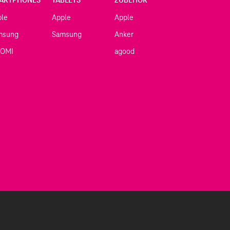
ple
Apple
Apple
msung
Samsung
Anker
AOMI
agood