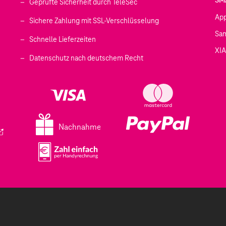
Geprüfte Sicherheit durch TeleSec
Ap
Sichere Zahlung mit SSL-Verschlüsselung
Sa
Schnelle Lieferzeiten
XI
 geöffnet)
Datenschutz nach deutschem Recht
ffnet)
d in einem neuen Tab geöffnet)
fnet)
Nachnahme
ird in einem neuen Tab geöffnet)