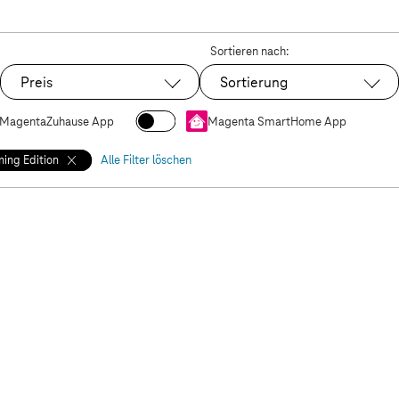
Sortieren nach:
 Plus Gaming Edition
Preis
Sortierung
MagentaZuhause App
Magenta SmartHome App
ing Edition
Alle Filter löschen