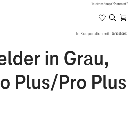
Telekom Shops
Kontakt
(Wird in einem neuen Tab g
(Wird in e
In Kooperation mit
der in Grau,
o Plus/Pro Plus