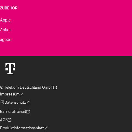
ZUBEHÖR
Apple
Anker
agood
© Telekom Deutschland GmbH
(Der Link wird in einem neuen Tab geöffnet)
Impressum
(Der Link wird in einem neuen Tab geöffnet)
Datenschutz
(Der Link wird in einem neuen Tab geöffnet)
Barrierefreiheit
(Der Link wird in einem neuen Tab geöffnet)
AGB
(Der Link wird in einem neuen Tab geöffnet)
Produktinformationsblatt
(Der Link wird in einem neuen Tab geöffnet)