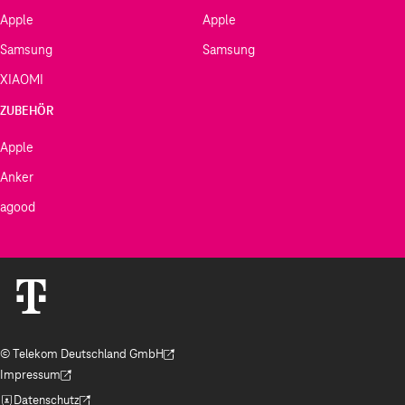
Apple
Apple
Samsung
Samsung
XIAOMI
ZUBEHÖR
Apple
Anker
agood
© Telekom Deutschland GmbH
(Der Link wird in einem neuen Tab geöffnet)
Impressum
(Der Link wird in einem neuen Tab geöffnet)
Datenschutz