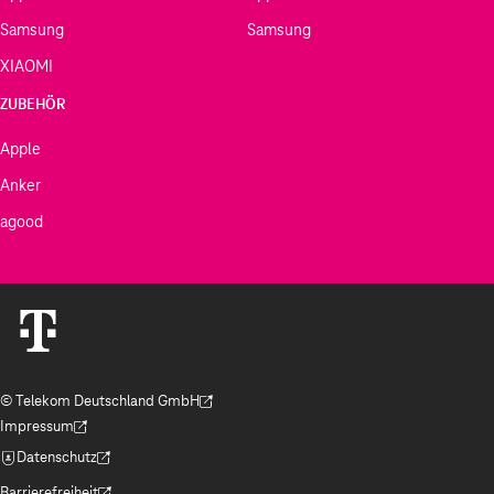
Samsung
Samsung
XIAOMI
ZUBEHÖR
Apple
Anker
agood
© Telekom Deutschland GmbH
(Der Link wird in einem neuen Tab geöffnet)
Impressum
(Der Link wird in einem neuen Tab geöffnet)
Datenschutz
(Der Link wird in einem neuen Tab geöffnet)
Barrierefreiheit