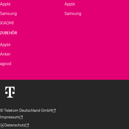
Apple
Apple
Samsung
Samsung
XIAOMI
ZUBEHÖR
Apple
Anker
agood
© Telekom Deutschland GmbH
(Der Link wird in einem neuen Tab geöffnet)
Impressum
(Der Link wird in einem neuen Tab geöffnet)
Datenschutz
(Der Link wird in einem neuen Tab geöffnet)