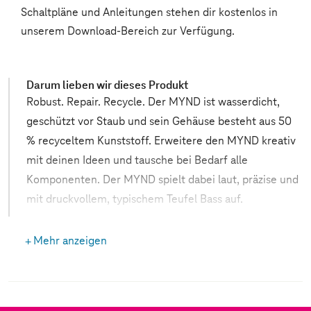
Schaltpläne und Anleitungen stehen dir kostenlos in
unserem Download-Bereich zur Verfügung.
Darum lieben wir dieses Produkt
Robust. Repair. Recycle. Der MYND ist wasserdicht,
geschützt vor Staub und sein Gehäuse besteht aus 50
% recyceltem Kunststoff. Erweitere den MYND kreativ
mit deinen Ideen und tausche bei Bedarf alle
Komponenten. Der MYND spielt dabei laut, präzise und
mit druckvollem, typischem Teufel Bass auf.
Die Vorteile im Überblick
Mehr anzeigen
Leistungsstarker Bluetooth-Speaker bei der die
effiziente Verwendung von Materialien,
Langlebigkeit, recycelte Werkstoffe sowie
erstklassiger Sound im Fokus der Entwicklung
standen