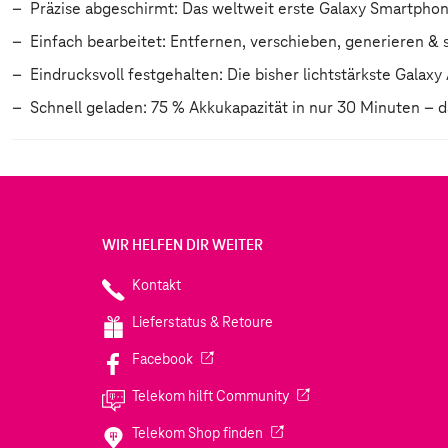
Präzise abgeschirmt: Das weltweit erste Galaxy Smartphone 
Einfach bearbeitet: Entfernen, verschieben, generieren & 
Eindrucksvoll festgehalten: Die bisher lichtstärkste Galaxy
Schnell geladen: 75 % Akkukapazität in nur 30 Minuten – 
WIR HELFEN DIR WEITER
Kontakt
Lieferstatus & Retoure
(Wird in einem neuen Tab geöffnet)
Facebook
(Wird in einem neuen Tab
Telekom hilft Community
(Wird in einem neuen Tab geö
Telekom Shop finden