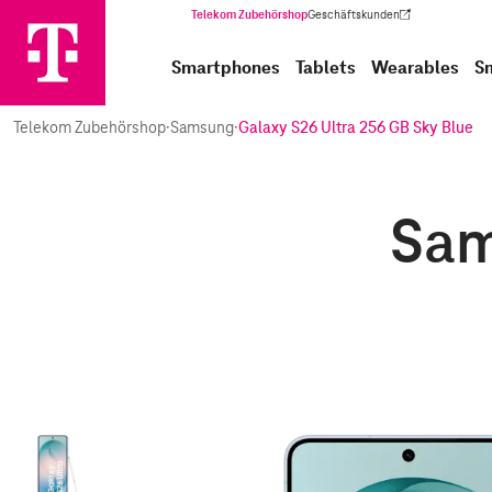
Telekom Zubehörshop
Geschäftskunden
(Wird in einem neuen Tab geöffnet)
Smartphones
Tablets
Wearables
S
Telekom Zubehörshop
·
Samsung
·
Galaxy S26 Ultra 256 GB Sky Blue
Sam