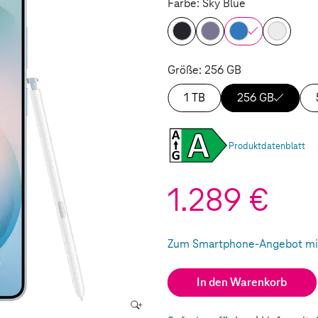
Farbe: Sky Blue
Größe: 256 GB
1 TB
256 GB
Produktdatenblatt
1.289 €
Zum Smartphone-Angebot mit
(Wird in einem neuen Tab geö
In den Warenkorb