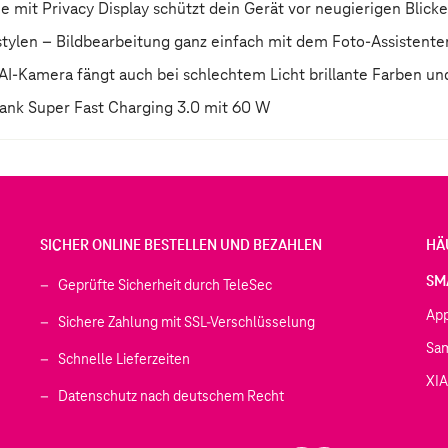
mit Privacy Display schützt dein Gerät vor neugierigen Blicken
stylen – Bildbearbeitung ganz einfach mit dem Foto-Assistente
 AI-Kamera fängt auch bei schlechtem Licht brillante Farben und
dank Super Fast Charging 3.0 mit 60 W
SICHER ONLINE BESTELLEN UND BEZAHLEN
HÄ
SM
Geprüfte Sicherheit durch TeleSec
Ap
Sichere Zahlung mit SSL-Verschlüsselung
Sa
Schnelle Lieferzeiten
XI
 geöffnet)
Datenschutz nach deutschem Recht
ffnet)