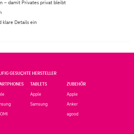
 – damit Privates privat bleibt
n
 klare Details ein
UFIG GESUCHTE HERSTELLER
ARTPHONES
TABLETS
ZUBEHÖR
ple
Apple
Apple
msung
Samsung
Anker
AOMI
agood