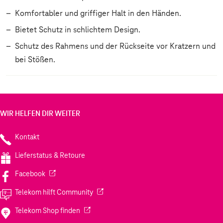
Komfortabler und griffiger Halt in den Händen.
Bietet Schutz in schlichtem Design.
Schutz des Rahmens und der Rückseite vor Kratzern und
bei Stößen.
WIR HELFEN DIR WEITER
Kontakt
Lieferstatus & Retoure
(Wird in einem neuen Tab geöffnet)
Facebook
(Wird in einem neuen Tab geöffnet)
Telekom hilft Community
(Wird in einem neuen Tab geöffnet)
Telekom Shop finden