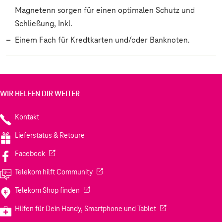
Magnetenn sorgen für einen optimalen Schutz und
Schließung, Inkl.
Einem Fach für Kredtkarten und/oder Banknoten.
WIR HELFEN DIR WEITER
Kontakt
Lieferstatus & Retoure
(Wird in einem neuen Tab geöffnet)
Facebook
(Wird in einem neuen Tab geöffnet)
Telekom hilft Community
(Wird in einem neuen Tab geöffnet)
Telekom Shop finden
(Wird in einem neuen
Hilfen für Dein Handy, Smartphone und Tablet