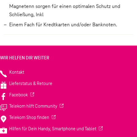
Magnetenn sorgen für einen optimalen Schutz und
Schließung, Inkl
Einem Fach für Kredtkarten und/oder Banknoten.
WIR HELFEN DIR WEITER
Kontakt
Lieferstatus & Retoure
(Wird in einem neuen Tab geöffnet)
Facebook
(Wird in einem neuen Tab geöffnet)
Telekom hilft Community
(Wird in einem neuen Tab geöffnet)
Telekom Shop finden
(Wird in einem neuen
Hilfen für Dein Handy, Smartphone und Tablet