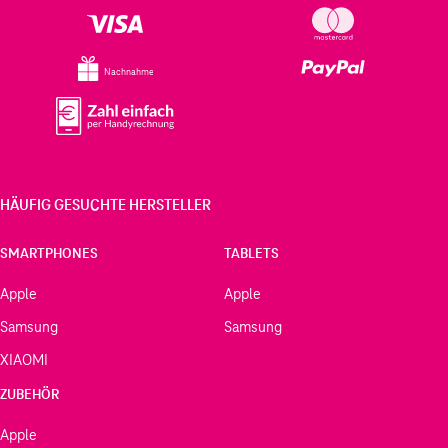
STEUERUNG
Nachnahme
Intuitive, haptische Bedienung ohne komplexe Gesten:
Roller: Lautstärke, Play/Pause, Wechsel zwischen
ANC und Transparenzmodus
Paddle: Titel überspringen und schnelles Spulen
HÄUFIG GESUCHTE HERSTELLER
Button: Individuell belegbar für Medien, Apps und
schnellen Wechsel zwischen Inhalten
SMARTPHONES
TABLETS
LEISTUNG
Apple
Apple
Vier Mikrofone mit KI-gestützter Sprachverarbeitung
Samsung
Samsung
sorgen für klare Telefonate durch effektive
XIAOMI
Geräuschunterdrückung. Unterstützt werden LDAC,
ZUBEHÖR
USB-C und 3,5-mm-Klinke für hochauflösende
Wiedergabe (24 Bit/96 kHz). Die Akkulaufzeit beträgt
Apple