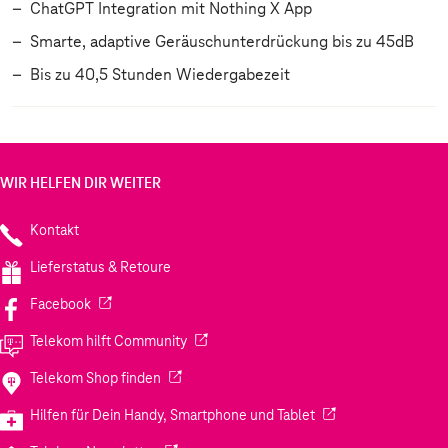
ChatGPT Integration mit Nothing X App
Smarte, adaptive Geräuschunterdrückung bis zu 45dB
Bis zu 40,5 Stunden Wiedergabezeit
WIR HELFEN DIR WEITER
Kontakt
Lieferstatus & Retoure
(Wird in einem neuen Tab geöffnet)
Facebook
(Wird in einem neuen Tab geöffnet)
Telekom hilft Community
(Wird in einem neuen Tab geöffnet)
Telekom Shop finden
(Wird in einem neuen
Hilfen für Dein Handy, Smartphone und Tablet