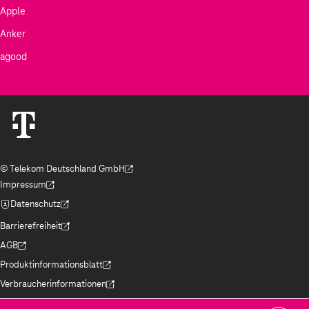
Apple
Anker
agood
© Telekom Deutschland GmbH
(Der Link wird in einem neuen Tab geöffnet)
Impressum
(Der Link wird in einem neuen Tab geöffnet)
Datenschutz
(Der Link wird in einem neuen Tab geöffnet)
Barrierefreiheit
(Der Link wird in einem neuen Tab geöffnet)
AGB
(Der Link wird in einem neuen Tab geöffnet)
Produktinformationsblatt
(Der Link wird in einem neuen Tab geöffnet)
Verbraucherinformationen
(Der Link wird in einem neuen Tab geöffnet)
Jugendschutz