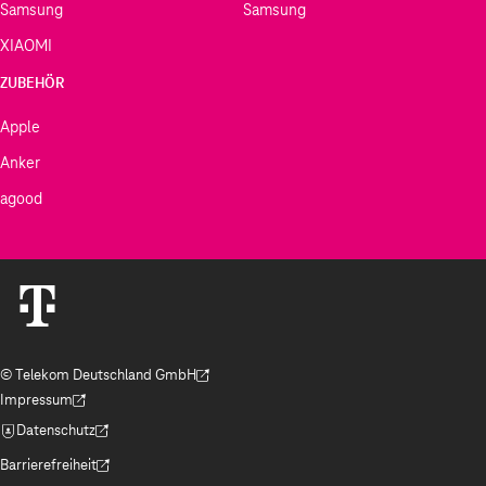
Samsung
Samsung
XIAOMI
ZUBEHÖR
Apple
Anker
agood
© Telekom Deutschland GmbH
(Der Link wird in einem neuen Tab geöffnet)
Impressum
(Der Link wird in einem neuen Tab geöffnet)
Datenschutz
(Der Link wird in einem neuen Tab geöffnet)
Barrierefreiheit
(Der Link wird in einem neuen Tab geöffnet)