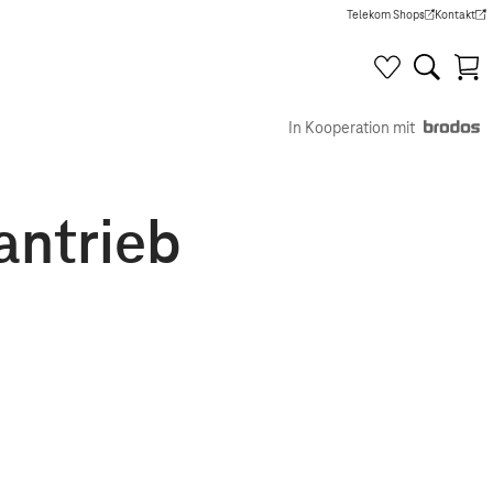
Telekom Shops
Kontakt
(Wird in einem neuen Tab g
(Wird in e
In Kooperation mit
antrieb