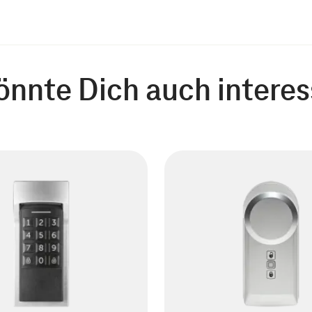
tellungen verwaltest du ganz
önnte Dich auch interes