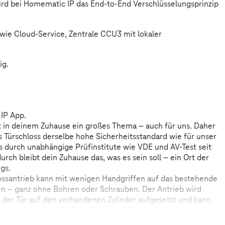
wird bei Homematic IP das End-to-End Verschlüsselungsprinzip
wie Cloud-Service, Zentrale CCU3 mit lokaler
ig.
IP App.
eit in deinem Zuhause ein großes Thema – auch für uns. Daher
s Türschloss derselbe hohe Sicherheitsstandard wie für unser
 durch unabhängige Prüfinstitute wie VDE und AV-Test seit
urch bleibt dein Zuhause das, was es sein soll – ein Ort der
gs.
ossantrieb kann mit wenigen Handgriffen auf das bestehende
en – ganz ohne Bohren oder Schrauben. Der Antrieb wird
e der Tür auf den vorhandenen Zylinder aufgesetzt und kann
entfernt werden. Perfekt für deine Mietobjekte oder dein