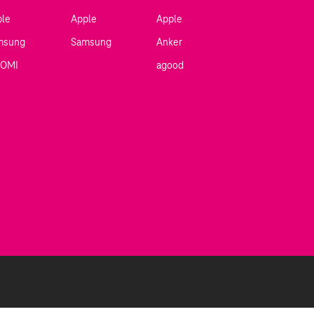
ple
Apple
Apple
msung
Samsung
Anker
AOMI
agood