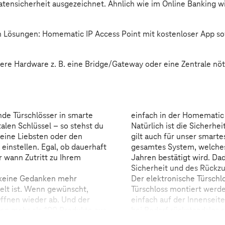
Datensicherheit ausgezeichnet. Ähnlich wie im Online Banking 
n Lösungen: Homematic IP Access Point mit kostenloser App so
tere Hardware z. B. eine Bridge/Gateway oder eine Zentrale nöt
de Türschlösser in smarte
einfach in der Homematic 
len Schlüssel – so stehst du
Natürlich ist die Sicherh
deine Liebsten oder den
gilt auch für unser smarte
einstellen. Egal, ob dauerhaft
gesamtes System, welches
 wann Zutritt zu Ihrem
Jahren bestätigt wird. Dad
Sicherheit und des Rückzu
r keine Gedanken mehr
Der elektronische Türschl
gelt ist. Wenn gewünscht,
Türschloss montiert werd
Öffnen wieder ab. Und der
einfach auf der Innenseit
 den mehr als 100 Produkte aus
bei Bedarf rückstandslos 
estehendes System integriert
Eigenheim.