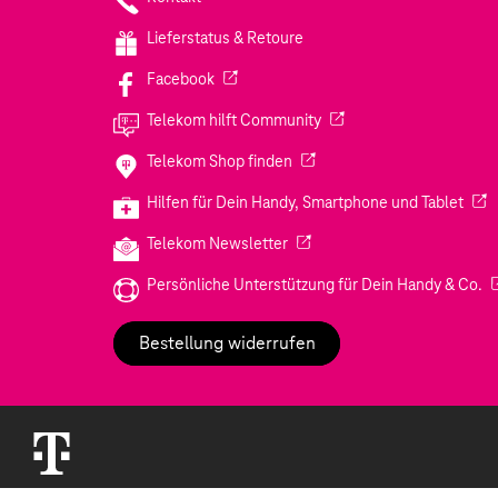
Lieferstatus & Retoure
(Wird in einem neuen Tab geöffnet)
Facebook
(Wird in einem neuen Tab
Telekom hilft Community
(Wird in einem neuen Tab geö
Telekom Shop finden
(Wir
Hilfen für Dein Handy, Smartphone und Tablet
(Wird in einem neuen Tab geöf
Telekom Newsletter
(W
Persönliche Unterstützung für Dein Handy & Co.
Bestellung widerrufen