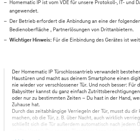
Homematic IP ist vom VDE für unsere Protokoll-, IT- und 
angewendet.
Der Betrieb erfordert die Anbindung an eine der folgende
Bedienoberfläche , Partnerlösungen von Drittanbietern.
Wichtiger Hinweis:
Für die Einbindung des Gerätes ist wei
Der Homematic IP Türschlossantrieb verwandelt bestehen
Haustüren und macht aus deinem Smartphone einen digita
nie wieder vor verschlossener Tür. Und noch besser: Für 
Babysitter kannst du ganz einfach Zutrittsberechtigungen 
oder nur zu bestimmten Zeiten – Du hast in der Hand, wer
Zuhause hat.
Durch das zeitabhängige Verriegeln der Tür, musst du di
machen, ob die Tür, z. B. über Nacht, auch wirklich verrie
schließt sich die Tür außerdem automatisch nach jedem 
größte Vorteil: Das smarte Türschloss kann jederzeit mit
unserem Sortiment erweitert oder ganz einfach in dein b