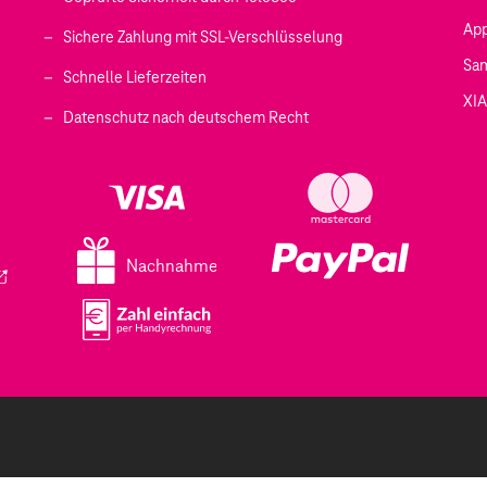
Ap
Sichere Zahlung mit SSL-Verschlüsselung
Sa
Schnelle Lieferzeiten
XI
 geöffnet)
Datenschutz nach deutschem Recht
ffnet)
d in einem neuen Tab geöffnet)
fnet)
Nachnahme
ird in einem neuen Tab geöffnet)