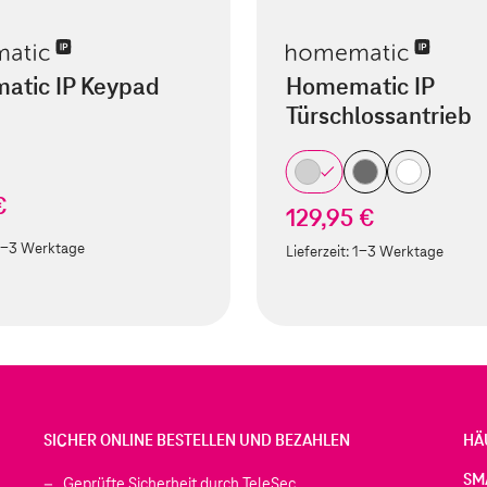
atic IP Keypad
Homematic IP
Türschlossantrieb
€
129,95 €
1-3 Werktage
Lieferzeit:
1-3 Werktage
SICHER ONLINE BESTELLEN UND BEZAHLEN
HÄ
SM
Geprüfte Sicherheit durch TeleSec