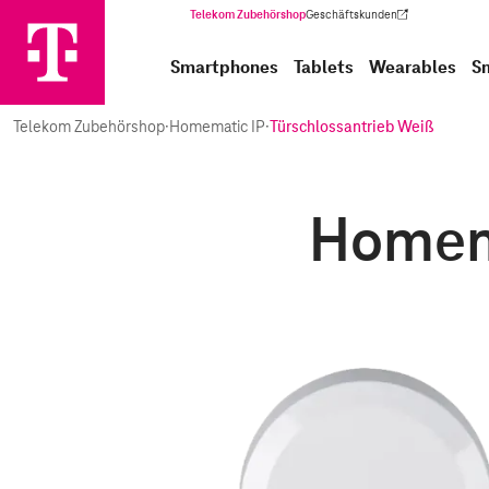
Telekom Zubehörshop
Geschäftskunden
(Wird in einem neuen Tab geöffnet)
Smartphones
Tablets
Wearables
S
Telekom Zubehörshop
·
Homematic IP
·
Türschlossantrieb Weiß
Homema