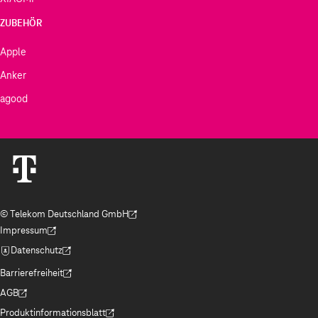
ZUBEHÖR
Apple
Anker
agood
© Telekom Deutschland GmbH
(Der Link wird in einem neuen Tab geöffnet)
Impressum
(Der Link wird in einem neuen Tab geöffnet)
Datenschutz
(Der Link wird in einem neuen Tab geöffnet)
Barrierefreiheit
(Der Link wird in einem neuen Tab geöffnet)
AGB
(Der Link wird in einem neuen Tab geöffnet)
Produktinformationsblatt