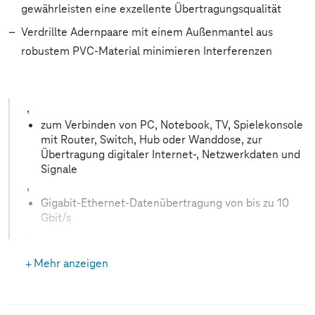
gewährleisten eine exzellente Übertragungsqualität
Verdrillte Adernpaare mit einem Außenmantel aus
robustem PVC-Material minimieren Interferenzen
,
zum Verbinden von PC, Notebook, TV, Spielekonsole
mit Router, Switch, Hub oder Wanddose, zur
Übertragung digitaler Internet-, Netzwerkdaten und
Signale
,
Gigabit-Ethernet-Datenübertragung von bis zu 10
Gbit/s
,
doppelte Abschirmung für eine gute Reduzierung
Mehr anzeigen
von elektromagnetischen Störeinflüssen
,
schlanker Stecker eignet sich besonders gut für
mobile und flache Geräte oder bei beengten