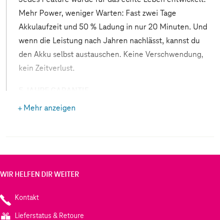
Mehr Power, weniger Warten: Fast zwei Tage
Akkulaufzeit und 50 % Ladung in nur 20 Minuten. Und
wenn die Leistung nach Jahren nachlässt, kannst du
den Akku selbst austauschen. Keine Verschwendung,
kein Zeitverlust.
5 JAHRE GARANTIE
Mehr anzeigen
Wir bieten dir 5 Jahre Garantie. Das bedeutet fünf
Jahre lang problemlose, sichere und effiziente
Nutzung. Es gelten die AGB.
UPDATES BIS 2033
WIR HELFEN DIR WEITER
Mit mindestens sieben Android-Upgrades, beginnend
Kontakt
mit Android 15, ist das Fairphone langlebig designt.
Damit du dein Fairphone länger als die meisten
Lieferstatus & Retoure