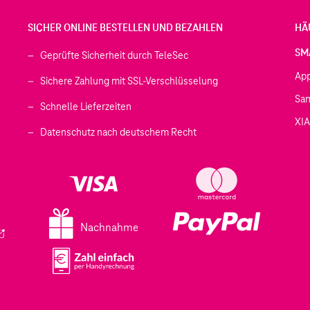
SICHER ONLINE BESTELLEN UND BEZAHLEN
HÄ
SM
Geprüfte Sicherheit durch TeleSec
Ap
Sichere Zahlung mit SSL-Verschlüsselung
Sa
Schnelle Lieferzeiten
XI
 geöffnet)
Datenschutz nach deutschem Recht
ffnet)
d in einem neuen Tab geöffnet)
fnet)
Nachnahme
ird in einem neuen Tab geöffnet)