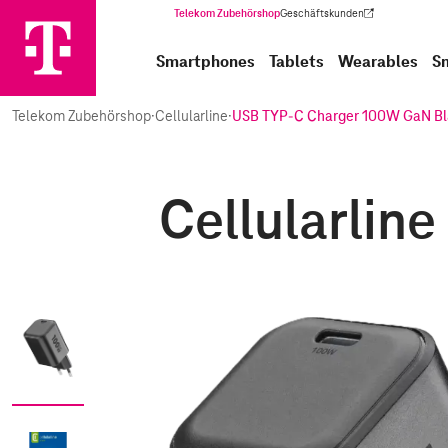
Telekom Zubehörshop
Geschäftskunden
(Wird in einem neuen Tab geöffnet)
Smartphones
Tablets
Wearables
S
Telekom Zubehörshop
·
Cellularline
·
USB TYP-C Charger 100W GaN Bl
Cellularli