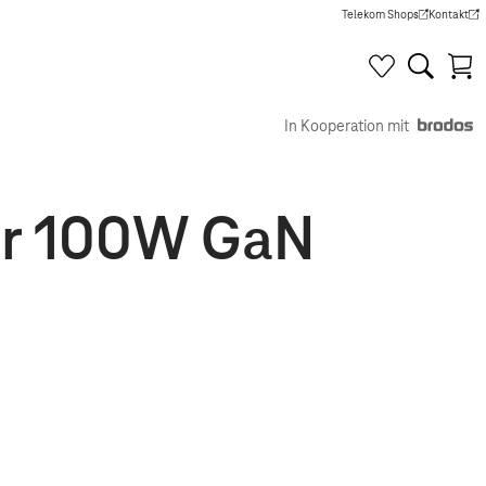
Telekom Shops
Kontakt
(Wird in einem neuen Tab g
(Wird in e
In Kooperation mit
er 100W GaN