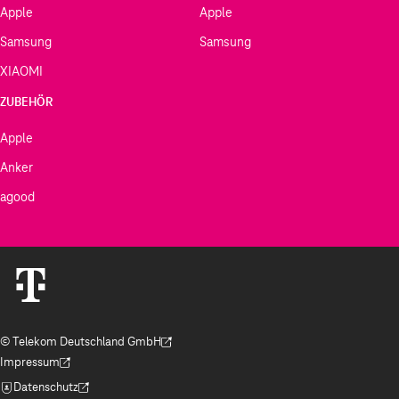
Apple
Apple
Samsung
Samsung
XIAOMI
ZUBEHÖR
Apple
Anker
agood
© Telekom Deutschland GmbH
(Der Link wird in einem neuen Tab geöffnet)
Impressum
(Der Link wird in einem neuen Tab geöffnet)
Datenschutz
(Der Link wird in einem neuen Tab geöffnet)