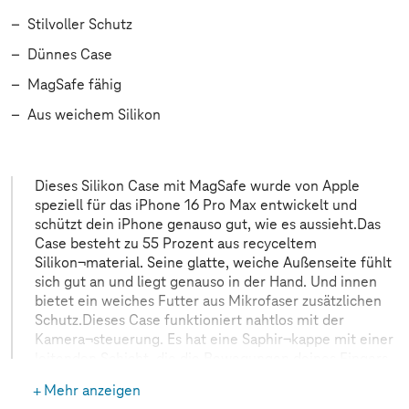
Stilvoller Schutz
Dünnes Case
MagSafe fähig
Aus weichem Silikon
Dieses Silikon Case mit MagSafe wurde von Apple
speziell für das iPhone 16 Pro Max entwickelt und
schützt dein iPhone genauso gut, wie es aussieht.Das
Case besteht zu 55 Prozent aus recyceltem
Silikon¬material. Seine glatte, weiche Außenseite fühlt
sich gut an und liegt genauso in der Hand. Und innen
bietet ein weiches Futter aus Mikrofaser zusätzlichen
Schutz.Dieses Case funktioniert nahtlos mit der
Kamera¬steuerung. Es hat eine Saphir¬kappe mit einer
leitenden Schicht, die die Bewegungen deines Fingers
auf dem Case zur Kamera¬steuerung erkennen
Mehr anzeigen
kann.Mit integrierten Magneten, die sich perfekt am