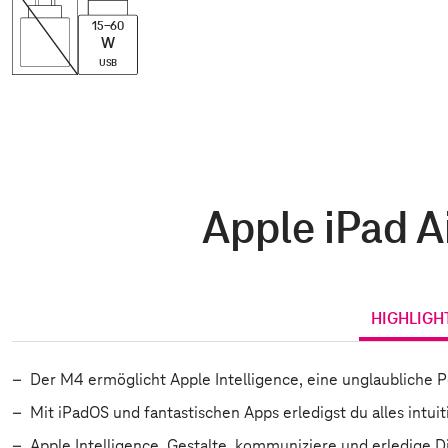
15-60
W
USB
Apple iPad Ai
HIGHLIGH
Der M4 ermöglicht Apple Intelligence, eine unglaubliche 
Mit iPadOS und fantastischen Apps erledigst du alles intui
Apple Intelligence. Gestalte, kommuniziere und erledige Di