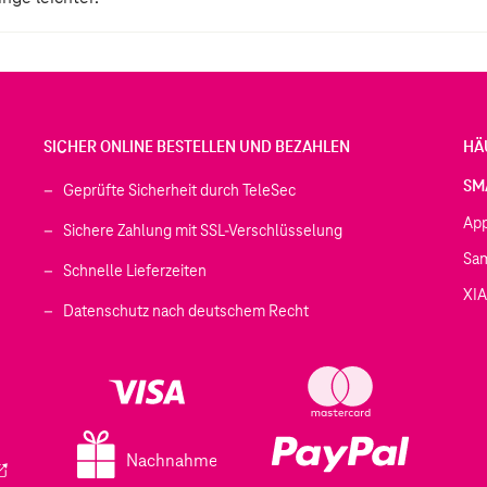
SICHER ONLINE BESTELLEN UND BEZAHLEN
HÄ
SM
Geprüfte Sicherheit durch TeleSec
Ap
Sichere Zahlung mit SSL-Verschlüsselung
Sa
Schnelle Lieferzeiten
XI
 geöffnet)
Datenschutz nach deutschem Recht
ffnet)
d in einem neuen Tab geöffnet)
fnet)
Nachnahme
ird in einem neuen Tab geöffnet)