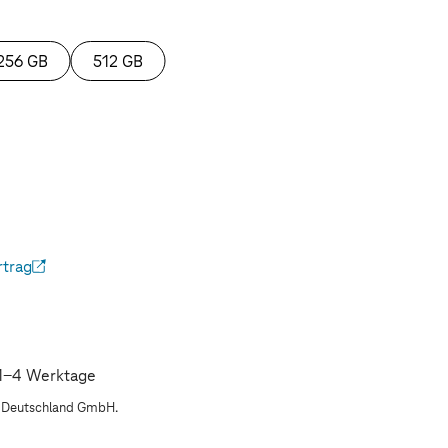
256 GB
512 GB
rtrag
ffnet)
: 1-4 Werktage
m Deutschland GmbH.