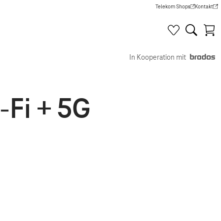
Telekom Shops
Kontakt
(Wird in einem neuen Tab g
(Wird in e
In Kooperation mit
-Fi + 5G