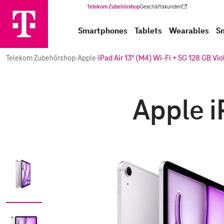
Telekom Zubehörshop
Geschäftskunden
(Wird in einem neuen Tab geöffnet)
Smartphones
Tablets
Wearables
S
Telekom Zubehörshop
·
Apple
·
iPad Air 13" (M4) Wi-Fi + 5G 128 GB Vio
Apple i