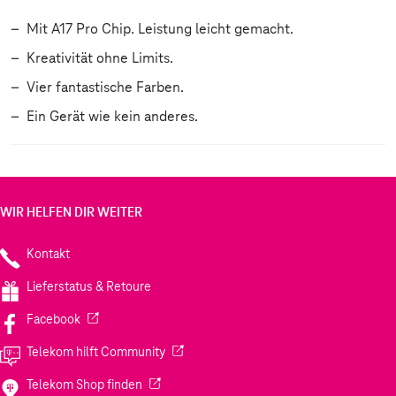
Mit A17 Pro Chip. Leistung leicht gemacht.
Kreativität ohne Limits.
Vier fantastische Farben.
Ein Gerät wie kein anderes.
WIR HELFEN DIR WEITER
Kontakt
Lieferstatus & Retoure
(Wird in einem neuen Tab geöffnet)
Facebook
(Wird in einem neuen Tab geöffnet)
Telekom hilft Community
(Wird in einem neuen Tab geöffnet)
Telekom Shop finden