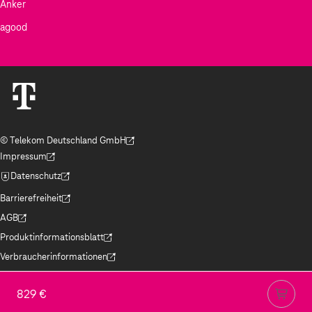
Anker
agood
© Telekom Deutschland GmbH
(Der Link wird in einem neuen Tab geöffnet)
Impressum
(Der Link wird in einem neuen Tab geöffnet)
Datenschutz
(Der Link wird in einem neuen Tab geöffnet)
Barrierefreiheit
(Der Link wird in einem neuen Tab geöffnet)
AGB
(Der Link wird in einem neuen Tab geöffnet)
Produktinformationsblatt
(Der Link wird in einem neuen Tab geöffnet)
Verbraucherinformationen
(Der Link wird in einem neuen Tab geöffnet)
Jugendschutz
(Der Link wird in einem neuen Tab geöffnet)
829 €
Hinweise ElektroG/BattG
(Der Link wird in einem neuen Tab geöffnet)