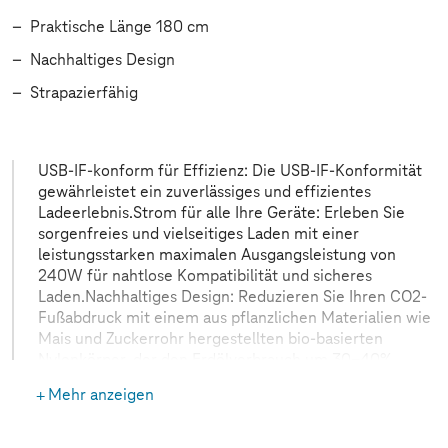
Praktische Länge 180 cm
Nachhaltiges Design
Strapazierfähig
USB-IF-konform für Effizienz: Die USB-IF-Konformität
gewährleistet ein zuverlässiges und effizientes
Ladeerlebnis.Strom für alle Ihre Geräte: Erleben Sie
sorgenfreies und vielseitiges Laden mit einer
leistungsstarken maximalen Ausgangsleistung von
240W für nahtlose Kompatibilität und sicheres
Laden.Nachhaltiges Design: Reduzieren Sie Ihren CO2-
Fußabdruck mit einem aus pflanzlichen Materialien wie
Mais und Zuckerrohr hergestellten bio-basierten
Nylonkörper, der den Erdölverbrauch um 30-40%
minimiert.Bio-Geflochtene Widerstandsfähigkeit:
Mehr anzeigen
Dieses bio-geflochtene USB-C-Kabel wurde auf 10.000
Tests ausgelegt und bietet eine außergewöhnliche
Lebensdauer von 20.000 Biegungen.