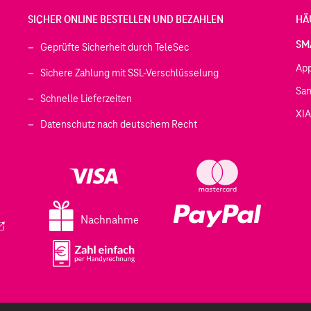
SICHER ONLINE BESTELLEN UND BEZAHLEN
HÄ
SM
Geprüfte Sicherheit durch TeleSec
Ap
Sichere Zahlung mit SSL-Verschlüsselung
Sa
Schnelle Lieferzeiten
XI
 geöffnet)
Datenschutz nach deutschem Recht
ffnet)
d in einem neuen Tab geöffnet)
fnet)
Nachnahme
ird in einem neuen Tab geöffnet)