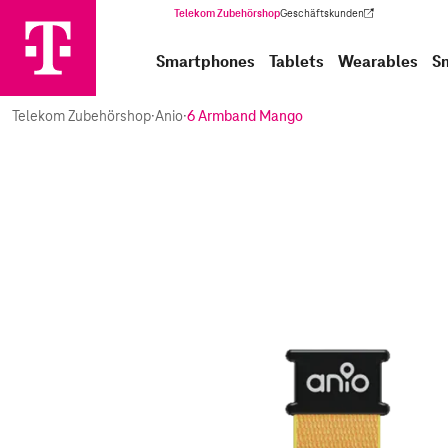
Telekom Zubehörshop
Geschäftskunden
(Wird in einem neuen Tab geöffnet)
Smartphones
Tablets
Wearables
S
Telekom Zubehörshop
·
Anio
·
6 Armband Mango