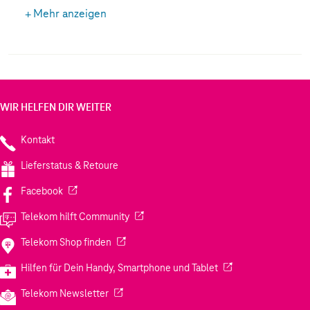
Produktion verwendet, sodass kein Abfall entsteht.
Mehr anzeigen
WIR HELFEN DIR WEITER
Kontakt
Lieferstatus & Retoure
(Wird in einem neuen Tab geöffnet)
Facebook
(Wird in einem neuen Tab geöffnet)
Telekom hilft Community
(Wird in einem neuen Tab geöffnet)
Telekom Shop finden
(Wird in einem neuen
Hilfen für Dein Handy, Smartphone und Tablet
(Wird in einem neuen Tab geöffnet)
Telekom Newsletter