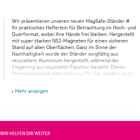
Wir präsentieren unseren neuen MagSafe-Ständer #
Ihr praktisches Helferlein für Betrachtung im Hoch- und
Querformat, wobei Ihre Hände frei bleiben. Hergestellt
mit super starken N52-Magneten für einen sicheren
Stand auf allen Oberflächen. Ganz im Sinne der
Nachhaltigkeit wurde der Ständer sorgfältig aus
recyceltem Aluminium hergestellt, während der
Fingerring aus recycelten Flaschen besteht. Dieses
Premiumprodukt steht nicht nur für Sie, sondern auch
für eine bessere Zukunft. agood company hat
umweltschädlichen Alltagsobjekten den Kampf
Mehr anzeigen
angesagt. Daher gilt: Pflanzen statt Plastik. Fokus auf
eine lokale Lieferkette. Und die Wiederverwendung
natürlicher Materialien, die sonst im Müll landen
würden.
WIR HELFEN DIR WEITER