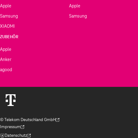
Apple
Apple
Samsung
Samsung
XIAOMI
ZUBEHÖR
Apple
Anker
agood
© Telekom Deutschland GmbH
(Der Link wird in einem neuen Tab geöffnet)
Impressum
(Der Link wird in einem neuen Tab geöffnet)
Datenschutz