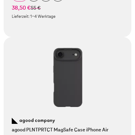
38,50 €
statt
55 €
Lieferzeit:
1-4 Werktage
agood PLNTPRTCT MagSafe Case iPhone Air