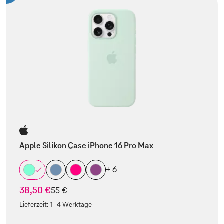
Apple Silikon Case iPhone 16 Pro Max
+ 6
38,50 €
statt
55 €
Lieferzeit:
1-4 Werktage