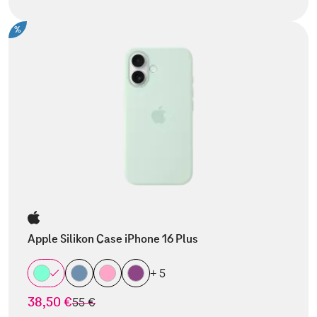
%
Apple Silikon Case iPhone 16 Plus
+ 5
38,50 €
statt
55 €