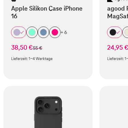
Apple Silikon Case iPhone
agood 
16
MagSaf
+ 6
38,50 €
24,95 
statt
55 €
Lieferzeit:
1-4 Werktage
Lieferzeit:
1