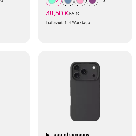
 6
+ 5
38,50 €
statt
55 €
Lieferzeit:
1-4 Werktage