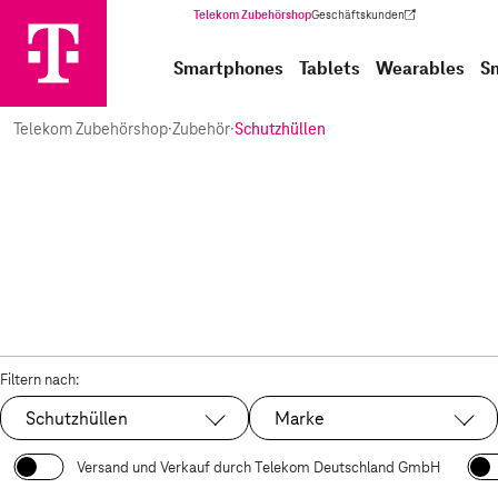
Telekom Zubehörshop
Geschäftskunden
(Wird in einem neuen Tab geöffnet)
Smartphones
Tablets
Wearables
S
Telekom Zubehörshop
·
Zubehör
·
Schutzhüllen
Filtern nach:
Schutzhüllen
Marke
Ausgewählt:
Versand und Verkauf durch Telekom Deutschland GmbH