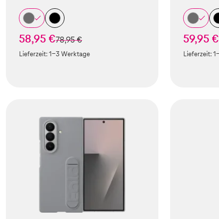
58,95 €
59,95 €
statt
78,95 €
Lieferzeit:
1-3 Werktage
Lieferzeit:
1