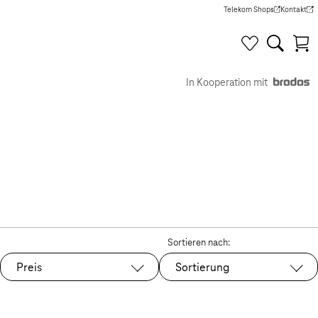
Telekom Shops
Kontakt
(Wird in einem neuen Tab g
(Wird in e
In Kooperation mit
Sortieren nach:
Preis
Sortierung