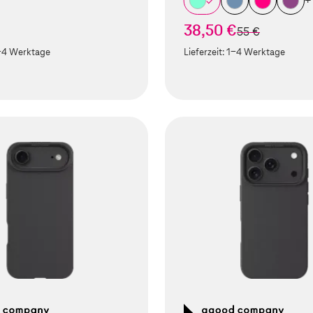
+
38,50 €
statt
55 €
-4 Werktage
Lieferzeit:
1-4 Werktage