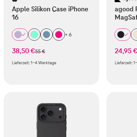
Apple Silikon Case iPhone
agood 
16
MagSaf
+ 6
38,50 €
24,95 
statt
55 €
Lieferzeit:
1-4 Werktage
Lieferzeit:
1