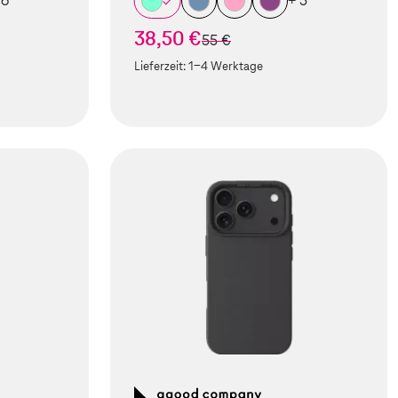
 6
+ 5
38,50 €
statt
55 €
Lieferzeit:
1-4 Werktage