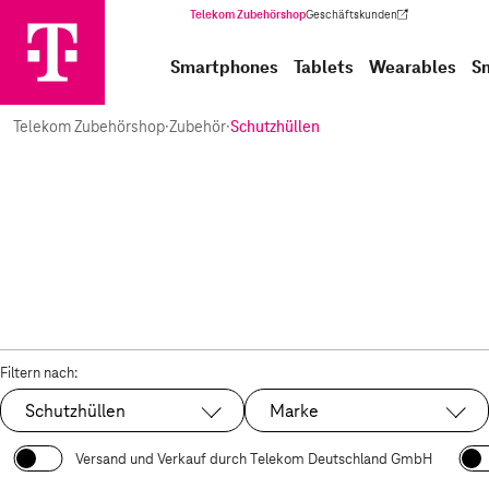
Telekom Zubehörshop
Geschäftskunden
(Wird in einem neuen Tab geöffnet)
Smartphones
Tablets
Wearables
S
Telekom Zubehörshop
·
Zubehör
·
Schutzhüllen
Filtern nach:
Schutzhüllen
Marke
Ausgewählt:
Versand und Verkauf durch Telekom Deutschland GmbH