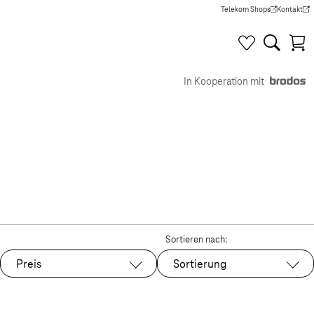
Telekom Shops
Kontakt
(Wird in einem neuen Tab g
(Wird in e
In Kooperation mit
Sortieren nach:
Preis
Sortierung