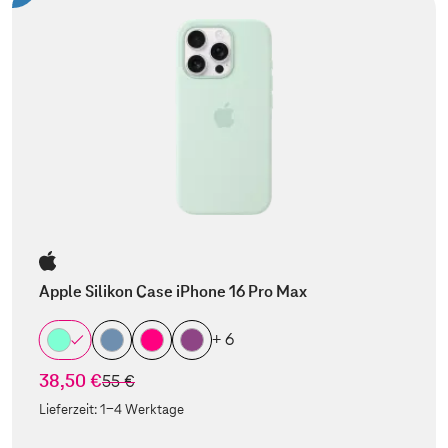
Apple Silikon Case iPhone 16 Pro Max
+ 6
38,50 €
statt
55 €
Lieferzeit:
1-4 Werktage