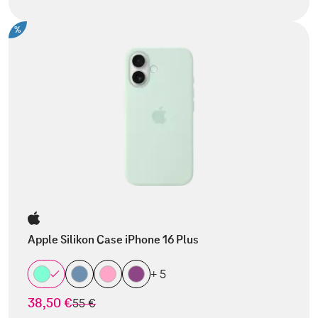
%
Apple Silikon Case iPhone 16 Plus
+ 5
38,50 €
statt
55 €