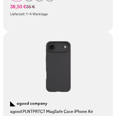
38,50 €
statt
55 €
Lieferzeit:
1-4 Werktage
agood PLNTPRTCT MagSafe Case iPhone Air