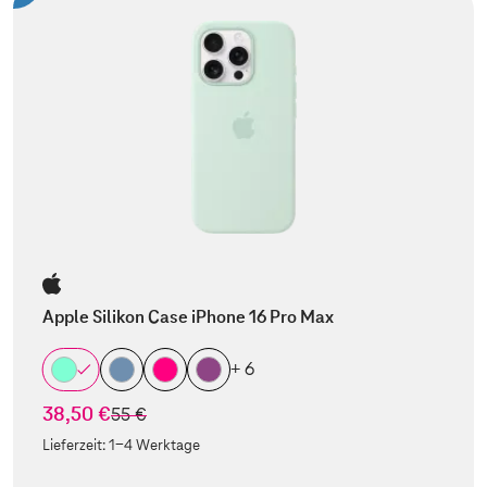
Apple Silikon Case iPhone 16 Pro Max
+ 6
38,50 €
statt
55 €
Lieferzeit:
1-4 Werktage