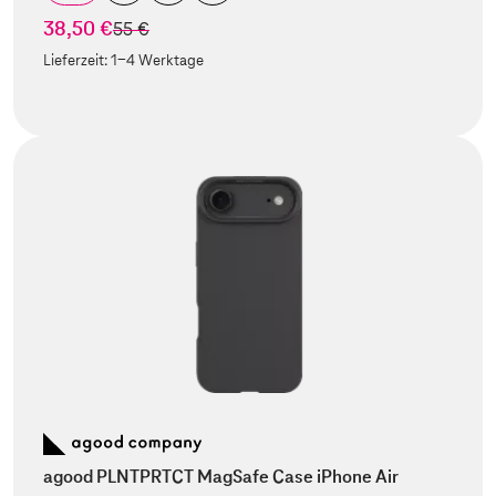
38,50 €
statt
55 €
Lieferzeit:
1-4 Werktage
agood PLNTPRTCT MagSafe Case iPhone Air