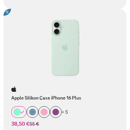
%
Apple Silikon Case iPhone 16 Plus
+ 5
38,50 €
statt
55 €