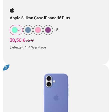
Apple Silikon Case iPhone 16 Plus
+ 5
38,50 €
statt
55 €
Lieferzeit:
1-4 Werktage
%