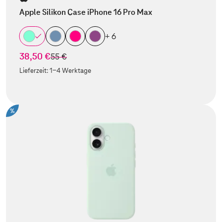
Apple Silikon Case iPhone 16 Pro Max
+ 6
38,50 €
statt
55 €
Lieferzeit:
1-4 Werktage
%