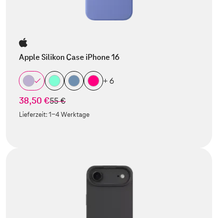
Apple Silikon Case iPhone 16
+ 6
38,50 €
statt
55 €
Lieferzeit:
1-4 Werktage