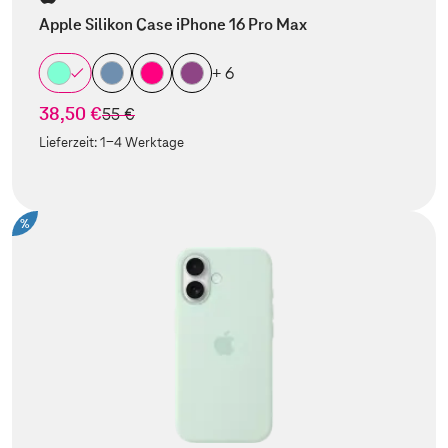
Apple Silikon Case iPhone 16 Pro Max
+ 6
38,50 €
statt
55 €
Lieferzeit:
1-4 Werktage
%