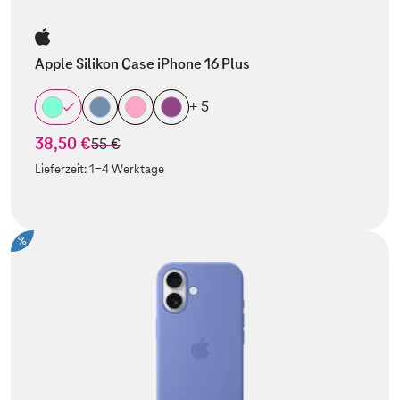
Apple Silikon Case iPhone 16 Plus
+ 5
38,50 €
statt
55 €
Lieferzeit:
1-4 Werktage
%