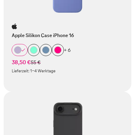
Apple Silikon Case iPhone 16
+ 6
38,50 €
statt
55 €
Lieferzeit:
1-4 Werktage