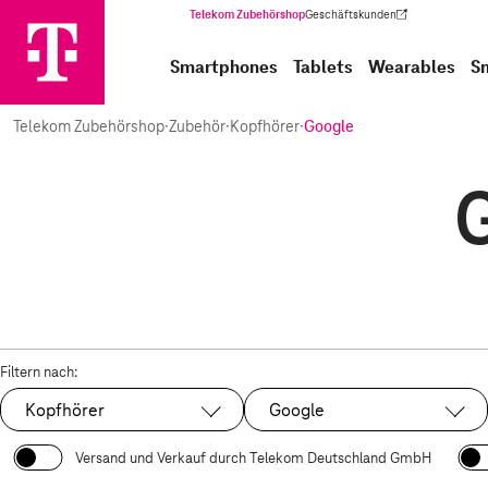
Telekom Zubehörshop
Geschäftskunden
(Wird in einem neuen Tab geöffnet)
Smartphones
Tablets
Wearables
S
Telekom Zubehörshop
·
Zubehör
·
Kopfhörer
·
Google
Filtern nach:
Kopfhörer
Google
Ausgewählt:
Ausgewählt:
Versand und Verkauf durch Telekom Deutschland GmbH