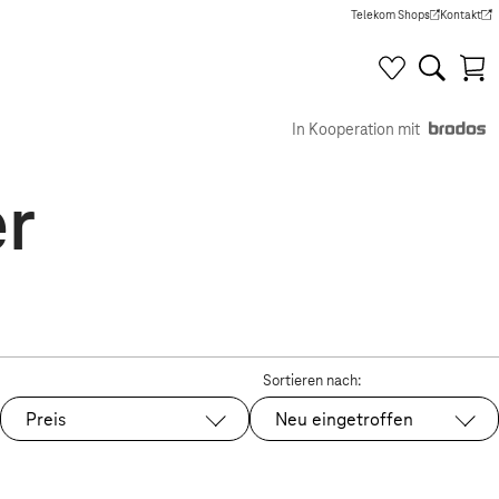
Telekom Shops
Kontakt
(Wird in einem neuen Tab g
(Wird in e
In Kooperation mit
r
Sortieren nach:
Preis
Neu eingetroffen
Ausgewählt: