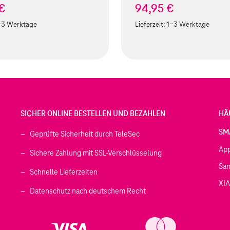
 €
94,95 €
-3 Werktage
Lieferzeit:
1-3 Werktage
SICHER ONLINE BESTELLEN UND BEZAHLEN
HÄ
SM
Geprüfte Sicherheit durch TeleSec
Ap
Sichere Zahlung mit SSL-Verschlüsselung
Sa
Schnelle Lieferzeiten
XI
 geöffnet)
Datenschutz nach deutschem Recht
ffnet)
d in einem neuen Tab geöffnet)