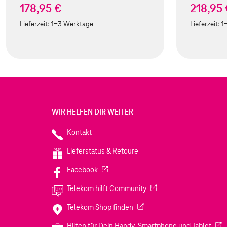
178,95 €
218,95
Lieferzeit:
1-3 Werktage
Lieferzeit:
1
WIR HELFEN DIR WEITER
Kontakt
Lieferstatus & Retoure
(Wird in einem neuen Tab geöffnet)
Facebook
(Wird in einem neuen Tab
Telekom hilft Community
(Wird in einem neuen Tab geö
Telekom Shop finden
(Wir
Hilfen für Dein Handy, Smartphone und Tablet