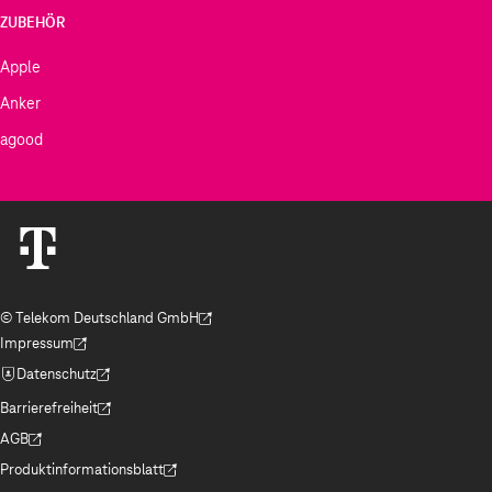
ZUBEHÖR
Apple
Anker
agood
© Telekom Deutschland GmbH
(Der Link wird in einem neuen Tab geöffnet)
Impressum
(Der Link wird in einem neuen Tab geöffnet)
Datenschutz
(Der Link wird in einem neuen Tab geöffnet)
Barrierefreiheit
(Der Link wird in einem neuen Tab geöffnet)
AGB
(Der Link wird in einem neuen Tab geöffnet)
Produktinformationsblatt
(Der Link wird in einem neuen Tab geöffnet)