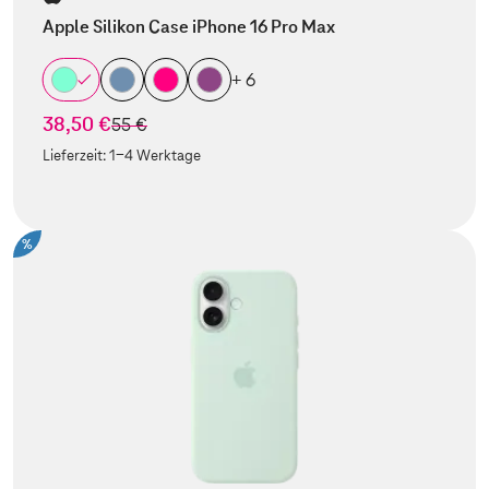
Apple Silikon Case iPhone 16 Pro Max
+ 6
38,50 €
statt
55 €
Lieferzeit:
1-4 Werktage
%