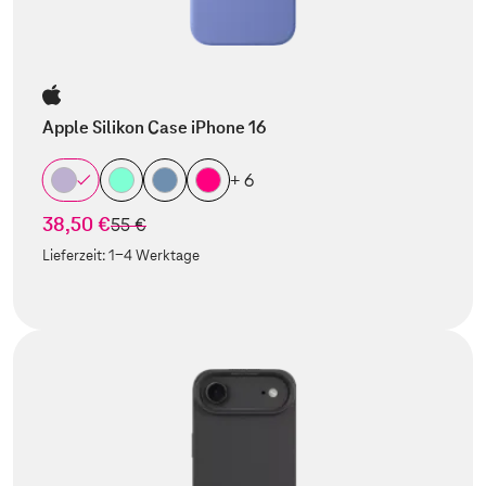
Apple Silikon Case iPhone 16
+ 6
38,50 €
statt
55 €
Lieferzeit:
1-4 Werktage