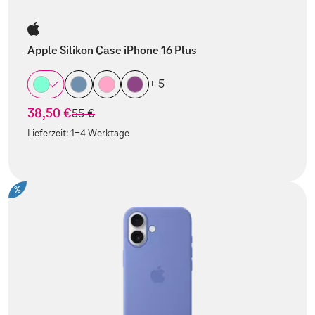
Apple Silikon Case iPhone 16 Plus
+ 5
38,50 €
statt
55 €
Lieferzeit:
1-4 Werktage
%