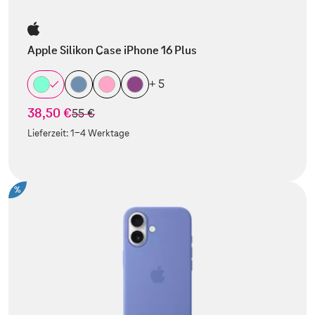
Apple Silikon Case iPhone 16 Plus
+ 5
38,50 €
statt
55 €
Lieferzeit:
1-4 Werktage
%