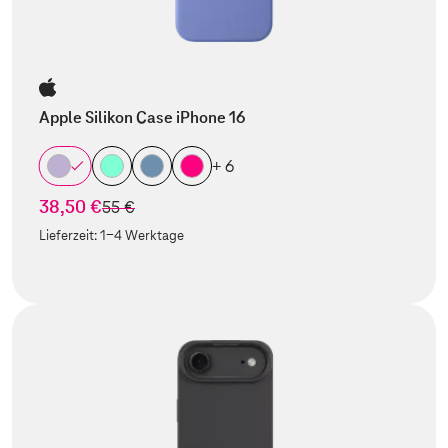
Apple Silikon Case iPhone 16
+ 6
38,50 €
statt
55 €
Lieferzeit:
1-4 Werktage