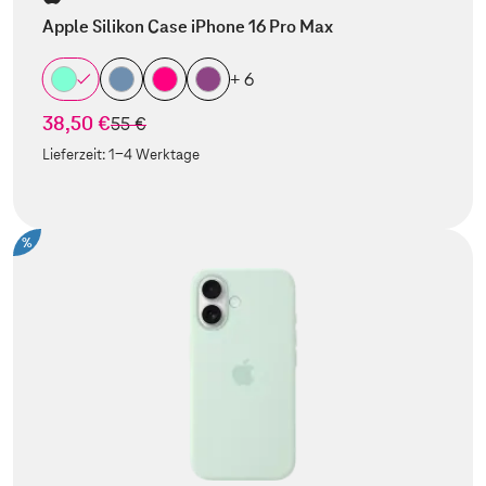
Apple Silikon Case iPhone 16 Pro Max
+ 6
38,50 €
statt
55 €
Lieferzeit:
1-4 Werktage
%