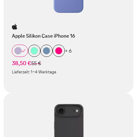
Apple Silikon Case iPhone 16
+ 6
38,50 €
statt
55 €
Lieferzeit:
1-4 Werktage