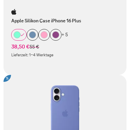
Apple Silikon Case iPhone 16 Plus
+ 5
38,50 €
statt
55 €
Lieferzeit:
1-4 Werktage
%