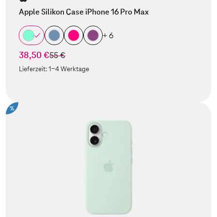
Apple Silikon Case iPhone 16 Pro Max
+ 6
38,50 €
statt
55 €
Lieferzeit:
1-4 Werktage
%