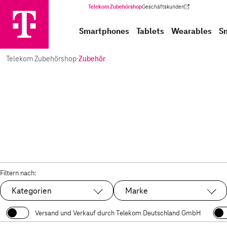
Telekom Zubehörshop
Geschäftskunden
(Wird in einem neuen Tab geöffnet)
Smartphones
Tablets
Wearables
S
Telekom Zubehörshop
·
Zubehör
Filtern nach:
Kategorien
Marke
Versand und Verkauf durch Telekom Deutschland GmbH