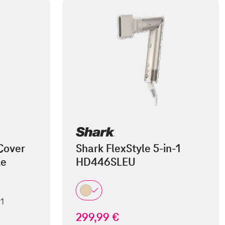
Cover
Shark FlexStyle 5-in-1
le
HD446SLEU
 1
299,99 €