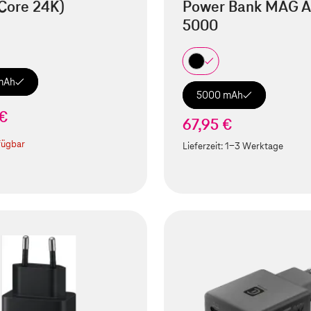
Core 24K)
Power Bank MAG A
5000
mAh
5000 mAh
 €
67,95 €
fügbar
Lieferzeit:
1-3 Werktage