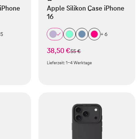
 iPhone
Apple Silikon Case iPhone
16
 5
+ 6
38,50 €
statt
55 €
Lieferzeit:
1-4 Werktage