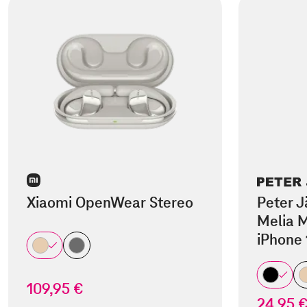
Xiaomi OpenWear Stereo
Peter J
Melia M
iPhone 
109,95 €
24,95 