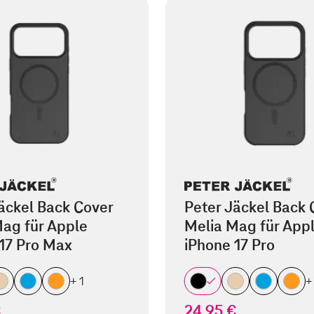
äckel Back Cover
Peter Jäckel Back 
ag für Apple
Melia Mag für App
17 Pro Max
iPhone 17 Pro
+ 1
+
€
24,95 €