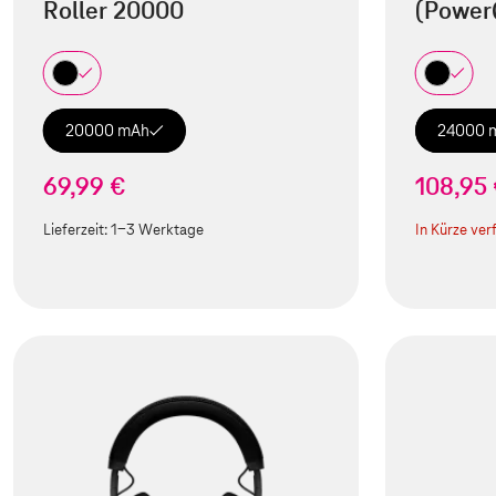
Roller 20000
(Power
20000 mAh
24000 
69,99 €
108,95
Lieferzeit:
1-3 Werktage
In Kürze ver