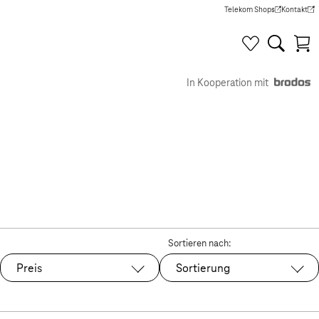
Telekom Shops
Kontakt
(Wird in einem neuen Tab g
(Wird in e
In Kooperation mit
Sortieren nach:
Preis
Sortierung