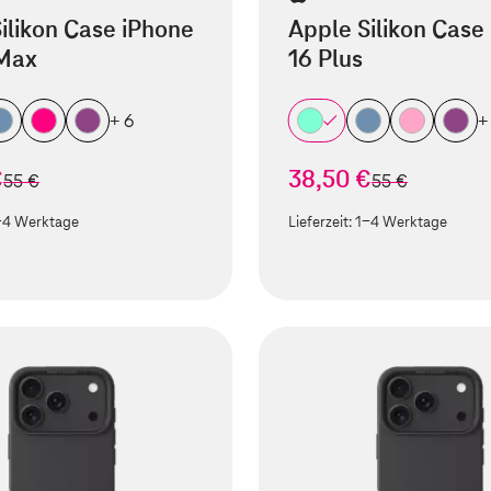
ilikon Case iPhone
Apple Silikon Case
 Max
16 Plus
+ 6
+
€
38,50 €
statt
statt
55 €
55 €
-4 Werktage
Lieferzeit:
1-4 Werktage