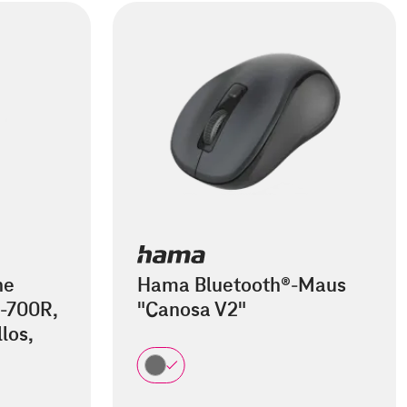
he
Hama Bluetooth®-Maus
-700R,
"Canosa V2"
los,