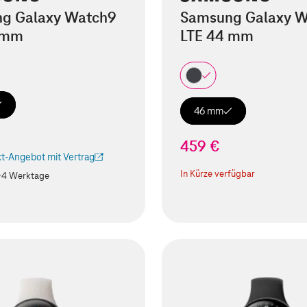
g Galaxy Watch9
Samsung Galaxy 
 mm
LTE 44 mm
46 mm
459 €
t-Angebot mit Vertrag
ird in einem neuen Tab geöffnet)
In Kürze verfügbar
-4 Werktage