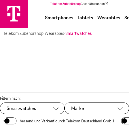
Telekom Zubehörshop
Geschäftskunden
(Wird in einem neuen Tab geöffnet)
Smartphones
Tablets
Wearables
S
Telekom Zubehörshop
·
Wearables
·
Smartwatches
Filtern nach:
Smartwatches
Marke
Ausgewählt:
Versand und Verkauf durch Telekom Deutschland GmbH