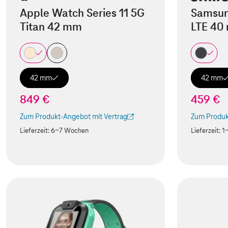
Apple Watch Series 11 5G
Samsun
Titan 42 mm
LTE 40
42 mm
42 mm
849 €
459 €
Zum Produkt-Angebot mit Vertrag
Zum Produk
(Der Link wird in einem neuen Tab geöffnet)
(Der Link w
Lieferzeit:
6-7 Wochen
Lieferzeit:
1