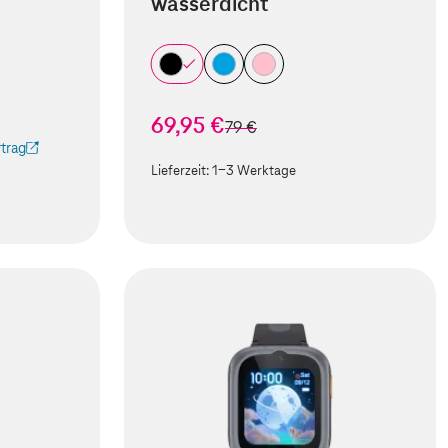
wasserdicht
69,95 €
statt
79 €
trag
 Tab geöffnet)
Lieferzeit:
1-3 Werktage