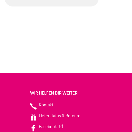
WIR HELFEN DIR WEITER
Kontakt
Lieferstatus & Retoure
(Wird in einem neuen Tab geöffnet)
Facebook