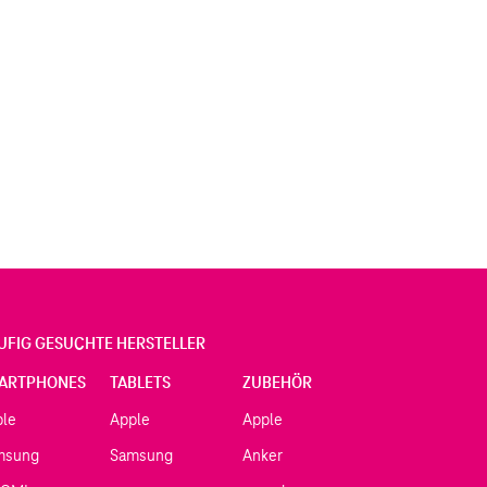
UFIG GESUCHTE HERSTELLER
ARTPHONES
TABLETS
ZUBEHÖR
ple
Apple
Apple
msung
Samsung
Anker