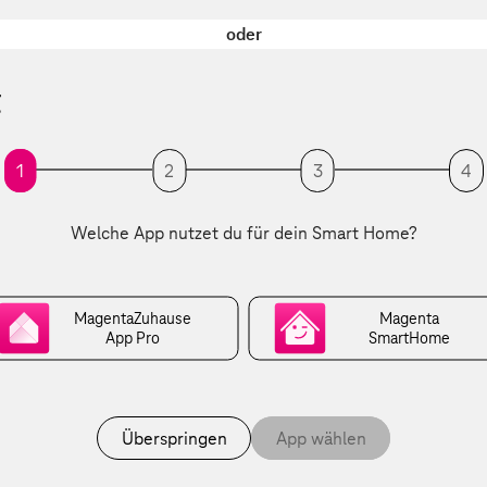
oder
t
1
2
3
4
Welche App nutzet du für dein Smart Home?
MagentaZuhause
Magenta
App Pro
SmartHome
Überspringen
App wählen