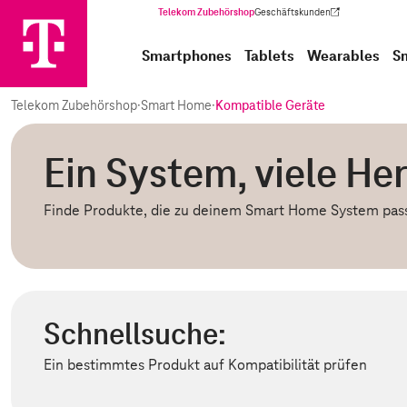
Telekom Zubehörshop
Geschäftskunden
(Wird in einem neuen Tab geöffnet)
Smartphones
Tablets
Wearables
S
Telekom Zubehörshop
·
Smart Home
·
Kompatible Geräte
Ein System, viele Her
Finde Produkte, die zu deinem Smart Home System pas
Schnellsuche:
Ein bestimmtes Produkt auf Kompatibilität prüfen