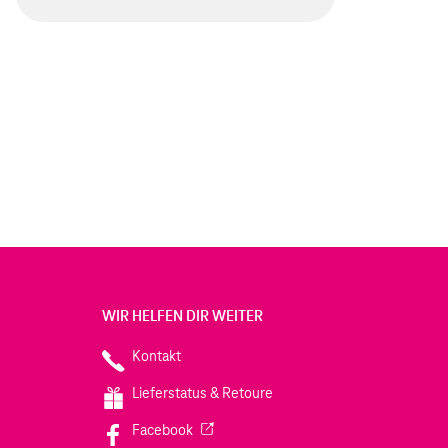
WIR HELFEN DIR WEITER
Kontakt
Lieferstatus & Retoure
(Wird in einem neuen Tab geöffnet)
Facebook