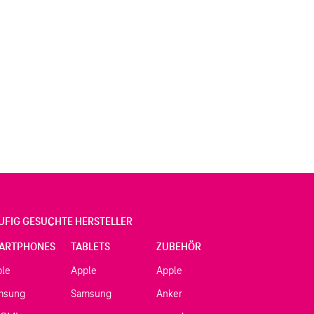
UFIG GESUCHTE HERSTELLER
ARTPHONES
TABLETS
ZUBEHÖR
ple
Apple
Apple
msung
Samsung
Anker