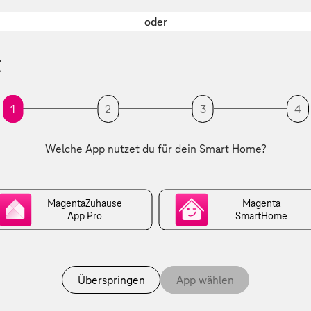
oder
t
1
2
3
4
Welche App nutzet du für dein Smart Home?
MagentaZuhause
Magenta
App Pro
SmartHome
Überspringen
App wählen