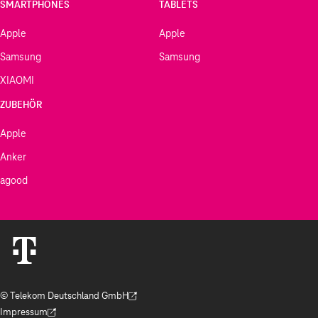
SMARTPHONES
TABLETS
Apple
Apple
Samsung
Samsung
XIAOMI
ZUBEHÖR
Apple
Anker
agood
© Telekom Deutschland GmbH
(Der Link wird in einem neuen Tab geöffnet)
Impressum